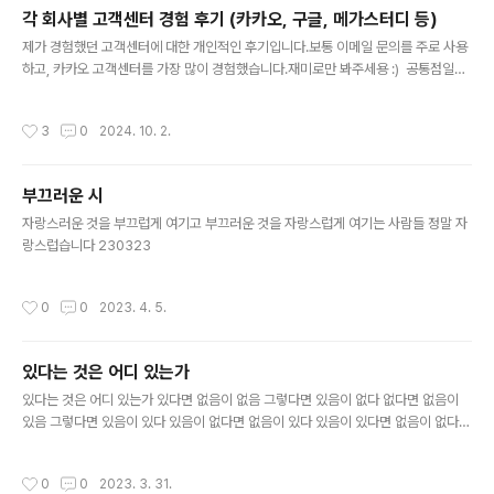
각 회사별 고객센터 경험 후기 (카카오, 구글, 메가스터디 등)
글 내용
제가 경험했던 고객센터에 대한 개인적인 후기입니다.보통 이메일 문의를 주로 사용
하고, 카카오 고객센터를 가장 많이 경험했습니다.재미로만 봐주세용 :) 공통점일단
고객이 틀렸고 잘 모른다는 것을 전제함.물론 실제로 그런 고객이 많지만 나는 그렇
지 않잖아…Google기본적으로 의견 보내기는 답변을 안 해주고, 찾아찾아 들어가
작성시간
3
0
2024. 10. 2.
한국 대리인에게 문의를 해야 겨우 답을 해줌. 사실상 고객센터가 없는 듯함. 이게 매
우 답답.Google One 유료 가입자나 유튜브 파트너스만 제대로 소통할 수 있음.친
절한 듯 하지만 문제가 해결되지는 않음. 보통은 결국 나 스스로 해결함. > 그냥 일반
부끄러운 시
회원들이 있는 도움말 커뮤니티를 이용하는 게 훨씬 도움 되고 정신건강에 좋음.마이
글 내용
크로소프트친절하고 문제도 잘 해결됨. 생각해보니 ..
자랑스러운 것을 부끄럽게 여기고 부끄러운 것을 자랑스럽게 여기는 사람들 정말 자
랑스럽습니다 230323
작성시간
0
0
2023. 4. 5.
있다는 것은 어디 있는가
글 내용
있다는 것은 어디 있는가 있다면 없음이 없음 그렇다면 있음이 없다 없다면 없음이
있음 그렇다면 있음이 있다 있음이 없다면 없음이 있다 있음이 있다면 없음이 없다
있다는 것은 어디 있는가 있다면 없다 없다면 있다 어디에도. 220816
작성시간
0
0
2023. 3. 31.