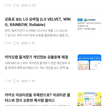
했습니다. 이제 총 5가지의 감정을 표시할 수 있습니다!
작성시간
0
0
2021. 2. 27.
상표로 보는 LG 모바일 (LG VELVET, WIN
G, RAINBOW, Rollable)
글 내용
먼저, 벌써 작년이 되어버린 2020년 제품 'LG VELVE
T'입니다. 무려 1987년에 상표를 출원했네요!! 물론 전자
기기류는 아니고 LG 생활건강(비누?)쪽입니다. 전자기기
작성시간
0
0
2021. 1. 17.
류로 출원한 것은 2008년입니다. 2008년도 오래된 편이
네요. 그 다음도 2020년에 출시된 LG WING입니다. LG
WING은 2010년에 상표 출원되었습니다. 2020년 2월
카카오맵 즐겨찾기 개인정보 유출문제 해결
에 Wing으로 한 번 더 출원했지만 아직 등록 진행중입니
글 내용
어제 MBC뉴스에서 카카오맵 즐겨찾기 관련 개인정보 유
다, 그리고 올해 나올 LG RAINBOW(가칭)입니다. 공식적
출 문제에 대해 보도했습니다. 저도 영상을 보고 깜짝 놀랐
인 발표는 없었지만 아마 레인보우로 나오지 않을까 싶은
었는데요, 이게 어떻게 된 일일까요? 영상을 보시면 아시겠
데 레인보우는 1983년에 출원했네요!! 벨벳과 같이 생활
지만 이 문제가 일어난 원인은 카카오의 실수라기 보다는
건강 쪽 상표인 것 같은데 전자기기류로는 출원되지 않았
작성시간
0
0
2021. 1. 15.
기본폴더는 비공개지만 추가로 즐겨찾기 폴더를 생성할 때
네요. 마지막으로 LG 롤러블 입니다. 2020년 11월 출원
기본값이 공개라는 점, 그리고 UX적으로 이를 발견하지 못
하여 절..
할 수 있다는 점입니다. 그리고 자신도 모르게 공개된 즐겨
카카오 이모티콘을 무제한으로? 이모티콘 플
찾기에 중요한 개인정보가 들어가있을 수 있다는 것입니
러스와 정식 오픈한 톡서랍 플러스
다. 사실 유출이라기 보다는 자신도 모르게 공개에 동의한
글 내용
것이지요. 저도 어제 바로 카카오맵에 들어가 확인해봤지