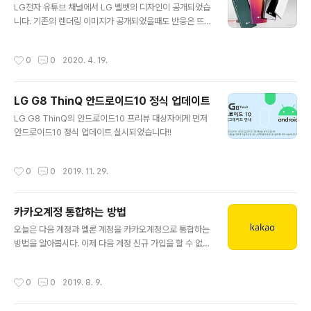
LG전자 유튜브 채널에서 LG 벨벳의 디자인이 공개되었습
다. 성능보다는 '물방울 카메라', '3D 아크 디자인' 처럼 디
니다. 기존의 렌더링 이미지가 공개되었을때도 반응은 뜨
자인을 강조한 제품입니다. 색상은 오로라 화이트, 오로라
거웠는데요, 이번에 공개된 영상에서 폰의 디자인 형태와
그레이, 오로라 그린, 일루전 선셋, 오로라 핑크, 오로라 블
색상이 모두 공개되었습니다. LG 벨벳의 가장 큰 특징인
루, 오로라 레드가 있습니다. 후면 디자인과 색상은 정말 역
작성시간
0
0
2020. 4. 19.
물방울 카메라와 3D 아크 디자인를 강조하고 있습니다. 색
대급으로 예쁘다고 생각되지만 스펙에 비해 과하게 높..
상은 오로라 그린, 일루전 선셋, 오로라 그레이, 오로라 화
이트 라고 합니다. 퀄컴 스냅드래곤 765 5G가 들어간다
LG G8 ThinQ 안드로이드10 정식 업데이트
고 하고, 배경화면은 V60 ThinQ와 비슷합니다. 그리고
글 내용
베젤이 앏아졌습니다(!) 이렇게 LG 벨벳의 디자인이 공개
LG G8 ThinQ의 안드로이드10 프리뷰 대상자에게 먼저
되었는데 개인적으로 LG V10 소개영상을 처음 봤을때처
안드로이드10 정식 업데이트 실시되었습니다!!
럼 입이 다물어지지 않을 만큼 예쁘게 만들어졌습니다. 영
상을 몇 번이고 돌려 봤는데요, LG가 G5부터 지금까지 후
작성시간
0
0
2019. 11. 29.
면 디자인은 큰 변화를 주지 ..
카카오계정 통합하는 방법
글 내용
오늘은 다음 계정과 멜론 계정을 카카오계정으로 통합하는
방법을 알아봅시다. 이제 다음 계정 신규 가입을 할 수 없으
며 카카오계정과의 신규연결도 되지 않으며 카카오계정으
로만 가입하실 수 있습니다. 그러나 기존 사용자들은 그대
작성시간
0
0
2019. 8. 9.
로 사용하실 수 있으며 카카오계정과 연결상태로 이용가능
합니다. 그래서 제가 이번에 카카오계정으로 통합을 해 보