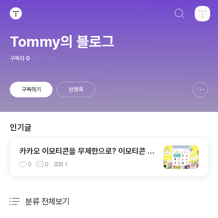
검색하기
티스토리
Tommy의 블로그
구독자
0
구독하기
방명록
신고하기 레이어
열기
인기글
카카오 이모티콘을 무제한으로? 이모티콘 플
러스와 정식 오픈한 톡서랍 플러스
0
0
조회
1
분류 전체보기
주요 글 목록