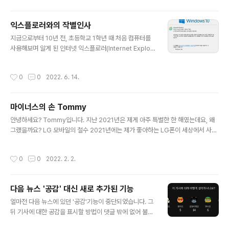
익스플로러와의 작별인사
글 내용
지금으로부터 10년 전, 초등학교 1학년 때 처음 컴퓨터를
사용해보며 알게 된 인터넷 익스플로러(Internet Explor
e). 그렇게까지 오래 사용한 브라우저는 아니지만 그래도
첫 인터넷 입문을 익스플로러로 한 만큼, 이제 제 할 일을
작성시간
0
0
2022. 6. 14.
마치고 떠나가는 익스플로러에게 마지막 인사를 전합니다.
마이너스의 손 Tommy
글 내용
안녕하세요? Tommy입니다. 지난 2021년은 제게 아주 특별한 한 해였는데요, 왜
그랬을까요? LG 모바일의 철수 2021년에는 제가 좋아하는 LG폰이 세상에서 사라
졌습니다. 평생 LG폰을 쓸 수도 있었던 몇 없는 LG빠였는데 LG 모바일 사업 철수
는 정말 충격이었습니다. 지금도 LG폰을 사용하고 있지만 앞으로 어떤 제품을 써야
작성시간
0
0
2022. 2. 2.
할지 걱정이 이만저만이 아니네요.... 카카오의 논란 2021년에는 제가 좋아하는 카
카오가 여론의 뭇매를 맞았습니다. 2012년부터 다음커뮤니케이션을 좋아하다 지금
의 카카오까지 팬이 되었는데요, LG가 모바일 사업을 접으면서 LG에 대한 애정이
다음 뉴스 '공감' 대신 새로 추가된 기능
조금 식고 카카오 쪽에 더 많은 애정이 갔던 것 같아요. 또한 거의 전국민이 카카오톡
글 내용
을 사용할 만큼 카카오는 많은 분들의 사랑을 받는..
얼마전 다음 뉴스에 있던 '공감'기능이 중단되었습니다. 그
뒤 기사에 대한 공감을 표시할 방법이 댓글 밖에 없어 불편
하게 되었죠. 그리고 오늘 추가된 듯한 새로운 기능을 발견