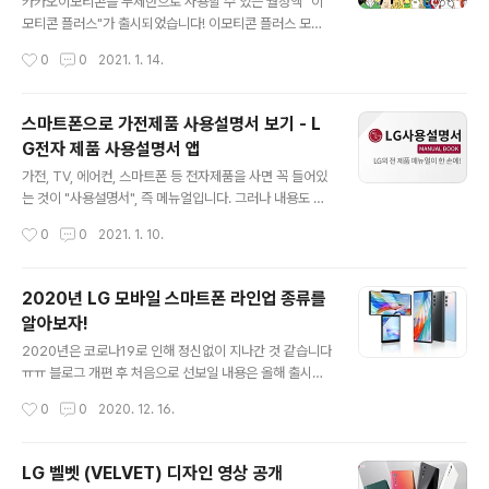
카카오이모티콘을 무제한으로 사용할 수 있는 월정액 "이
만 기본폴더는 애초에 비공개로 되어있었고 별 문제는 없
모티콘 플러스"가 출시되었습니다! 이모티콘 플러스 모든
었습니다. 그렇다면 이 문제를 어떻게 해결하면 좋을까요?
감정을 무제한으로, 이모티콘 플러스 my.kakao.com
작성시간
0
0
2021. 1. 14.
다행히도 카카오가 앱 업데이트 및 시스템 개선..
"이모티콘 플러스"는 카카오이모티콘의 무제한 이용 뿐만
아니라 자동 추천 & 랜덤 이모티콘, 키워드로 이모티콘 찾
기 등의 기능을 제공합니다. 월 3,900원이며 한 달 무료 이
스마트폰으로 가전제품 사용설명서 보기 - L
벤트를 진행하고 있네요. 이모티콘을 많이 사용하시는 분
G전자 제품 사용설명서 앱
께 추천드립니다. 저는 굳이 필요 없을 것 같아요 "이모티
글 내용
콘 플러스"와 함께 출시된 "톡서랍 플러스"를 소개하겠습
가전, TV, 에어컨, 스마트폰 등 전자제품을 사면 꼭 들어있
니다. 톡서랍 플러스 톡서랍 플러스로 나의 일상을 기억하
는 것이 "사용설명서", 즉 메뉴얼입니다. 그러나 내용도 방
세요 my.kakao.com 카카오톡서랍은 카카오톡 채팅방
대하고 귀찮기 때문에 잘 읽어보지 않죠(ㅋㅋ) 그렇게 사용
작성시간
0
0
2021. 1. 10.
에서 주고 받은 대화, 사진, 동영상, 파일 등이 저장되는 클
하다 가끔씩 설명서를 읽어봐야 할 때가 생깁니다. 필터 교
라우드 서비스입니다. 휴대폰을..
체 방법 등등을 알아보기 위해 설명서를 찾아야 합니다. 그
런데 내가 설명서를 어디 뒀더라? 그래서 오늘 소개할 앱은
2020년 LG 모바일 스마트폰 라인업 종류를
"LG전자 제품 사용설명서"입니다. LG전자 제품 사용설명
알아보자!
서 - Google Play 앱 앱에서 제품을 선택하면 모델명 찾
글 내용
기가 더 쉬워집니다. 다운로드 받은 사용설명서는 '나의 설
2020년은 코로나19로 인해 정신없이 지나간 것 같습니다
명서'에 저장이 되고, 이름도 바꿀수가 있어요. 이제는 힘들
ㅠㅠ 블로그 개편 후 처음으로 선보일 내용은 올해 출시된
게 찾지말고, 다운로드 받아서 쉽게 저 play.google.co
LG전자의 스마트폰 종류입니다. 유니버설 라인 (Univers
작성시간
0
0
2020. 12. 16.
m ‎LG전자 제품 사용설명서 ‎서랍속에 보관해 둔 'LG제..
al Line) 보편적인 프리미엄 스마트폰 라인업 VELVET (L
M-G900N) 5월 7일 출시된 VELVET입니다. 플래그십
인 V60 ThinQ의 국내출시가 무산되고, 폐지된 G 시리즈
LG 벨벳 (VELVET) 디자인 영상 공개
대신 '매스 프리미엄'이라는 타이틀을 걸고 나온 제품입니
글 내용